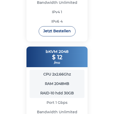
Bandwidth
Unlimited
IPv4
1
IPv6
4
Jetzt Bestellen
bKVM 2048
$
12
/mo
CPU
2x2.66Ghz
RAM
2048MB
RAID-10 hdd
30GB
Port
1 Gbps
Bandwidth
Unlimited