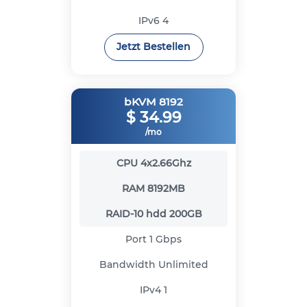
IPv6
4
Jetzt Bestellen
bKVM 8192
$
34.99
/mo
CPU
4x2.66Ghz
RAM
8192MB
RAID-10 hdd
200GB
Port
1 Gbps
Bandwidth
Unlimited
IPv4
1