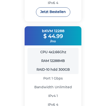
IPv6
4
Jetzt Bestellen
bKVM 12288
$
44.99
/mo
CPU
4x2.66Ghz
RAM
12288MB
RAID-10 hdd
300GB
Port
1 Gbps
Bandwidth
Unlimited
IPv4
1
IPv6
4