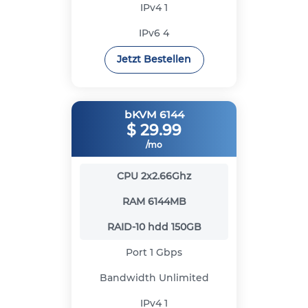
IPv4
1
IPv6
4
Jetzt Bestellen
bKVM 6144
$
29.99
/mo
CPU
2x2.66Ghz
RAM
6144MB
RAID-10 hdd
150GB
Port
1 Gbps
Bandwidth
Unlimited
IPv4
1