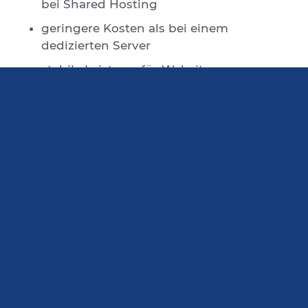
bei Shared Hosting
geringere Kosten als bei einem
dedizierten Server
stabile Leistung für Websites,
Anwendungen und interne Systeme
flexible Konfiguration für individuelle
Anforderungen
Damit eignet sich VPS Ashburn für viele
Einsatzbereiche, zum Beispiel für Websites,
Webanwendungen, Entwicklungsumgebungen,
kleinere Unternehmenslösungen oder Projekte mit
wachsendem Ressourcenbedarf.
Flexible Tarife für
unterschiedliche
Anforderungen