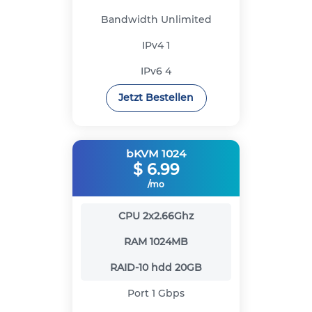
Bandwidth
Unlimited
IPv4
1
IPv6
4
Jetzt Bestellen
bKVM 1024
$
6.99
/mo
CPU
2x2.66Ghz
RAM
1024MB
RAID-10 hdd
20GB
Port
1 Gbps