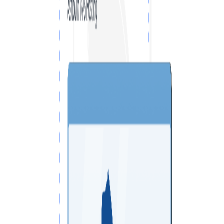
VPS SINGAPORE
VPS ITALY
VPS SPAIN
VPS UAE
VPS BULGARIA
VPS ISRAEL