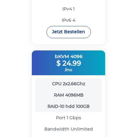
IPv4
1
IPv6
4
Jetzt Bestellen
bKVM 4096
$
24.99
/mo
CPU
2x2.66Ghz
RAM
4096MB
RAID-10 hdd
100GB
Port
1 Gbps
Bandwidth
Unlimited