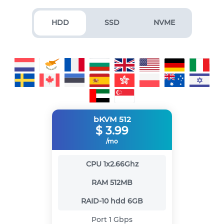
HDD
SSD
NVME
bKVM 512
$
3.99
/mo
CPU
1x2.66Ghz
RAM
512MB
RAID-10 hdd
6GB
Port
1 Gbps