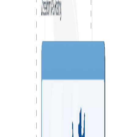
VPS SINGAPORE
VPS ITALY
VPS SPAIN
VPS UAE
VPS BULGARIA
VPS ISRAEL