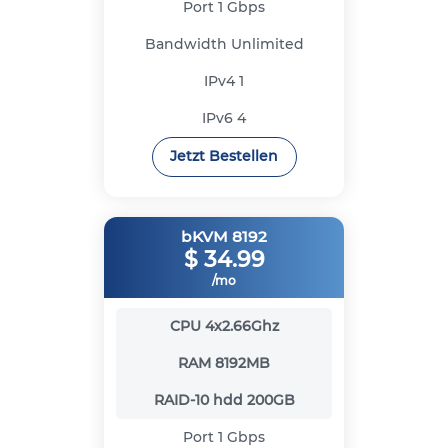
Port
1 Gbps
Bandwidth
Unlimited
IPv4
1
IPv6
4
Jetzt Bestellen
bKVM 8192
$
34.99
/mo
CPU
4x2.66Ghz
RAM
8192MB
RAID-10 hdd
200GB
Port
1 Gbps