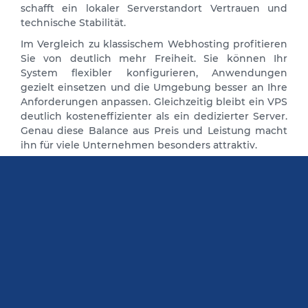
schafft ein lokaler Serverstandort Vertrauen und
technische Stabilität.
Im Vergleich zu klassischem Webhosting profitieren
Sie von deutlich mehr Freiheit. Sie können Ihr
System flexibler konfigurieren, Anwendungen
gezielt einsetzen und die Umgebung besser an Ihre
Anforderungen anpassen. Gleichzeitig bleibt ein VPS
deutlich kosteneffizienter als ein dedizierter Server.
Genau diese Balance aus Preis und Leistung macht
ihn für viele Unternehmen besonders attraktiv.
Flexible Ausstattung für
unterschiedliche
Anforderungen
Ein VPS in Düsseldorf lässt sich an verschiedene
Projektgrößen anpassen. Je nach Bedarf können
CPU, RAM und Speicherplatz passend gewählt