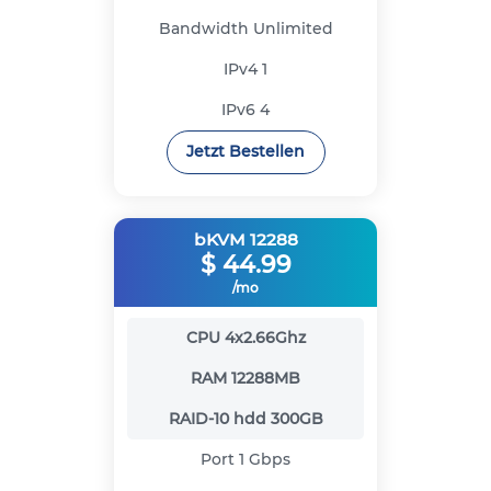
Bandwidth
Unlimited
IPv4
1
IPv6
4
Jetzt Bestellen
bKVM 12288
$
44.99
/mo
CPU
4x2.66Ghz
RAM
12288MB
RAID-10 hdd
300GB
Port
1 Gbps