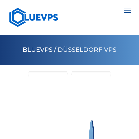
BLUEVPS
/
DÜSSELDORF VPS
VPS NETHERLANDS
VPS ENGLAND
SERVERS >
VPS SWEDEN
NETHERLANDS
VPS HONG KONG
POLAND
VPS CYPRUS
ESTONIA
VPS USA >
CYPRUS