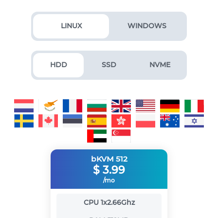
LINUX
WINDOWS
HDD
SSD
NVME
bKVM 512
$
3.99
/mo
CPU
1x2.66Ghz