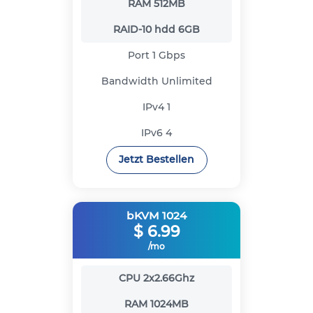
RAM
512MB
RAID-10 hdd
6GB
Port
1 Gbps
Bandwidth
Unlimited
IPv4
1
IPv6
4
Jetzt Bestellen
bKVM 1024
$
6.99
/mo
CPU
2x2.66Ghz
RAM
1024MB