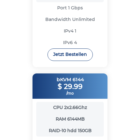
Port
1 Gbps
Bandwidth
Unlimited
IPv4
1
IPv6
4
Jetzt Bestellen
bKVM 6144
$
29.99
/mo
CPU
2x2.66Ghz
RAM
6144MB
RAID-10 hdd
150GB