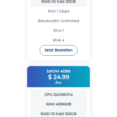
RAID-10 hdd
30GB
Port
1 Gbps
Bandwidth
Unlimited
IPv4
1
IPv6
4
Jetzt Bestellen
bKVM 4096
$
24.99
/mo
CPU
2x2.66Ghz
RAM
4096MB
RAID-10 hdd
100GB