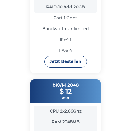
RAID-10 hdd
20GB
Port
1 Gbps
Bandwidth
Unlimited
IPv4
1
IPv6
4
Jetzt Bestellen
bKVM 2048
$
12
/mo
CPU
2x2.66Ghz
RAM
2048MB